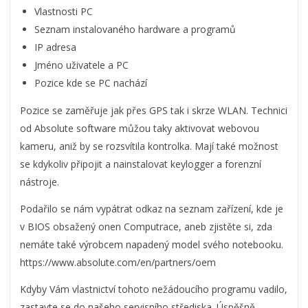
Vlastnosti PC
Seznam instalovaného hardware a programů
IP adresa
Jméno uživatele a PC
Pozice kde se PC nachází
Pozice se zaměřuje jak přes GPS tak i skrze WLAN. Technici
od Absolute software můžou taky aktivovat webovou
kameru, aniž by se rozsvítila kontrolka. Mají také možnost
se kdykoliv připojit a nainstalovat keylogger a forenzní
nástroje.
Podařilo se nám vypátrat odkaz na seznam zařízení, kde je
v BIOS obsažený onen Computrace, aneb zjistěte si, zda
nemáte také výrobcem napadený model svého notebooku.
https://www.absolute.com/en/partners/oem
Kdyby Vám vlastnictví tohoto nežádoucího programu vadilo,
zastavte se do našeho servisního střediska. Úspěšně