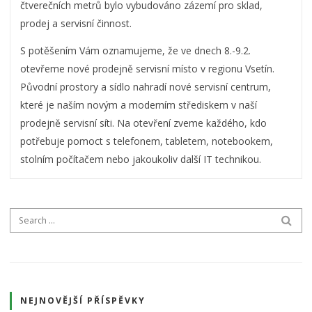
čtverečních metrů bylo vybudováno zázemí pro sklad,
prodej a servisní činnost.
S potěšením Vám oznamujeme, že ve dnech 8.-9.2.
otevřeme nové prodejně servisní místo v regionu Vsetín.
Původní prostory a sídlo nahradí nové servisní centrum,
které je naším novým a moderním střediskem v naší
prodejně servisní síti. Na otevření zveme každého, kdo
potřebuje pomoct s telefonem, tabletem, notebookem,
stolním počítačem nebo jakoukoliv další IT technikou.
Search for:
SEA
NEJNOVĚJŠÍ PŘÍSPĚVKY