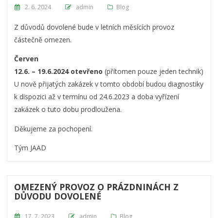
Posted on
2. 6. 2024
admin
Blog
Z důvodů dovolené bude v letních měsících provoz
částečně omezen.
Červen
12.6. – 19.6.2024 otevřeno
(přítomen pouze jeden technik)
U nově přijatých zakázek v tomto období budou diagnostiky
k dispozici až v termínu od 24.6.2023 a doba vyřízení
zakázek o tuto dobu prodloužena.
Děkujeme za pochopení.
Tým JAAD
OMEZENÝ PROVOZ O PRÁZDNINÁCH Z
DŮVODU DOVOLENÉ
Posted on
17. 7. 2023
admin
Blog