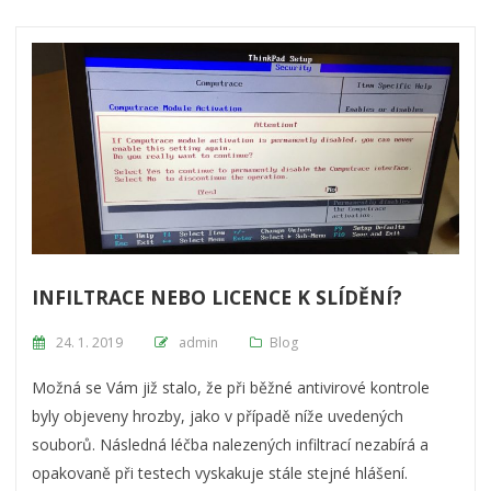
INFILTRACE NEBO LICENCE K SLÍDĚNÍ?
Posted on
24. 1. 2019
admin
Blog
Možná se Vám již stalo, že při běžné antivirové kontrole
byly objeveny hrozby, jako v případě níže uvedených
souborů. Následná léčba nalezených infiltrací nezabírá a
opakovaně při testech vyskakuje stále stejné hlášení.