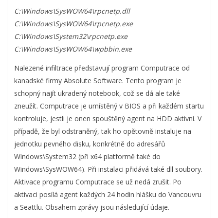
C:\Windows\SysWOW64\rpcnetp.dll
C:\Windows\SysWOW64\rpcnetp.exe
C:\Windows\System32\rpcnetp.exe
C:\Windows\SysWOW64\wpbbin.exe
Nalezené infiltrace představují program Computrace od
kanadské firmy Absolute Software. Tento program je
schopný najít ukradený notebook, což se dá ale také
zneužít. Computrace je umístěný v BIOS a při každém startu
kontroluje, jestli je onen spouštěný agent na HDD aktivní. V
případě, že byl odstraněný, tak ho opětovně instaluje na
jednotku pevného disku, konkrétně do adresářů
Windows\System32 (při x64 platformě také do
Windows\SysWOW64). Při instalaci přidává také dll soubory.
Aktivace programu Computrace se už nedá zrušit. Po
aktivaci posílá agent každých 24 hodin hlášku do Vancouvru
a Seattlu. Obsahem zprávy jsou následující údaje.