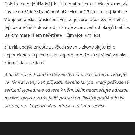
Obložte co nejdůkladněji balícím materiálem ze všech stran tak,
aby se na žádné straně nepřiblížil více než 5 cm k okraji krabice.
V případě poslání příslušenství jako je zdroj atp. nezapomeňte i
jej dostatečně izolovat od přístroje a zároveň od okrajů krabice.
Balicím materiálem nešetřete – čím více, tím lépe.
5. Balík pečlivě zalepte ze všech stran a zkontrolujte jeho
neporušenost a pevnost. Nezapomeňte, že za správné zabalení
zodpovídá odesílatel.
A to už je vše. Pokud máte zajištěn svoz naší firmou, vyčkejte
ve Vámi zvolený den příjezdu našeho kurýra, který poškozené
zařízení vyzvedne a odveze k nám. Balík neoznačujte adresou
našeho servisu, o vše je již postaráno. Pakliže posíláte balík
poštou, musí být označen adresou našeho servisu.