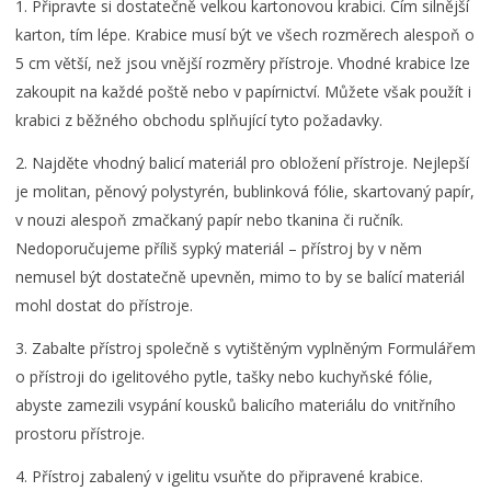
1. Připravte si dostatečně velkou kartonovou krabici. Čím silnější
karton, tím lépe. Krabice musí být ve všech rozměrech alespoň o
5 cm větší, než jsou vnější rozměry přístroje. Vhodné krabice lze
zakoupit na každé poště nebo v papírnictví. Můžete však použít i
krabici z běžného obchodu splňující tyto požadavky.
2. Najděte vhodný balicí materiál pro obložení přístroje. Nejlepší
je molitan, pěnový polystyrén, bublinková fólie, skartovaný papír,
v nouzi alespoň zmačkaný papír nebo tkanina či ručník.
Nedoporučujeme příliš sypký materiál – přístroj by v něm
nemusel být dostatečně upevněn, mimo to by se balící materiál
mohl dostat do přístroje.
3. Zabalte přístroj společně s vytištěným vyplněným Formulářem
o přístroji do igelitového pytle, tašky nebo kuchyňské fólie,
abyste zamezili vsypání kousků balicího materiálu do vnitřního
prostoru přístroje.
4. Přístroj zabalený v igelitu vsuňte do připravené krabice.