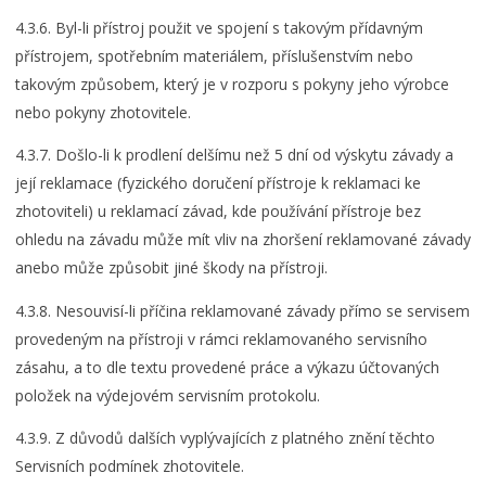
4.3.6. Byl-li přístroj použit ve spojení s takovým přídavným
přístrojem, spotřebním materiálem, příslušenstvím nebo
takovým způsobem, který je v rozporu s pokyny jeho výrobce
nebo pokyny zhotovitele.
4.3.7. Došlo-li k prodlení delšímu než 5 dní od výskytu závady a
její reklamace (fyzického doručení přístroje k reklamaci ke
zhotoviteli) u reklamací závad, kde používání přístroje bez
ohledu na závadu může mít vliv na zhoršení reklamované závady
anebo může způsobit jiné škody na přístroji.
4.3.8. Nesouvisí-li příčina reklamované závady přímo se servisem
provedeným na přístroji v rámci reklamovaného servisního
zásahu, a to dle textu provedené práce a výkazu účtovaných
položek na výdejovém servisním protokolu.
4.3.9. Z důvodů dalších vyplývajících z platného znění těchto
Servisních podmínek zhotovitele.