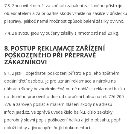
7.3. Zhotovitel neručí za způsob zabalení zasílaného přístroje
objednatelem a za případné škody vzniklé na zásilce v důsledku
přepravy, jelikož nemá možnost způsob balení zásilky ovlivnit.
7.4. Ze svozu jsou vyloučeny zásilky s hmotností nad 20 kg.
8. POSTUP REKLAMACE ZAŘÍZENÍ
POŠKOZENÉHO PŘI PŘEPRAVĚ
ZÁKAZNÍKOVI
8.1. Zjistí-li objednatel poškození přístroje po jeho zpětném
dodání třetí osobou, je pro uznání reklamace a nároku na
náhradu škody bezpodmínečně nutné nahlásit reklamaci balíku
do druhého pracovního dne od doručení balíku na tel. 776 200
776 a zároveň poslat e-mailem hlášení škody na adresu
info@jaad.cz. Ve zprávě uvede číslo balíku, číslo zakázky,
podrobný slovní popis poškození balíku a jeho obsahu, popř.
doloží fotky a jinou upřesňující dokumentaci.