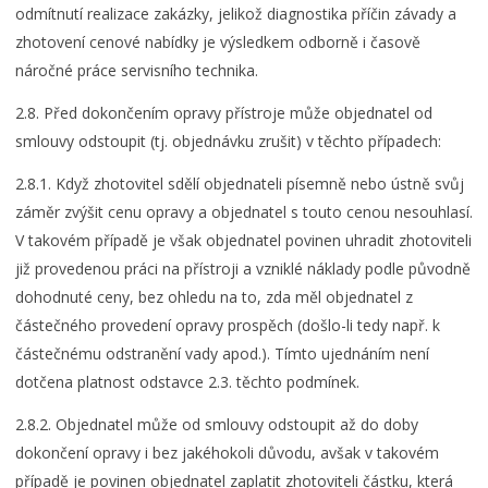
odmítnutí realizace zakázky, jelikož diagnostika příčin závady a
zhotovení cenové nabídky je výsledkem odborně i časově
náročné práce servisního technika.
2.8. Před dokončením opravy přístroje může objednatel od
smlouvy odstoupit (tj. objednávku zrušit) v těchto případech:
2.8.1. Když zhotovitel sdělí objednateli písemně nebo ústně svůj
záměr zvýšit cenu opravy a objednatel s touto cenou nesouhlasí.
V takovém případě je však objednatel povinen uhradit zhotoviteli
již provedenou práci na přístroji a vzniklé náklady podle původně
dohodnuté ceny, bez ohledu na to, zda měl objednatel z
částečného provedení opravy prospěch (došlo-li tedy např. k
částečnému odstranění vady apod.). Tímto ujednáním není
dotčena platnost odstavce 2.3. těchto podmínek.
2.8.2. Objednatel může od smlouvy odstoupit až do doby
dokončení opravy i bez jakéhokoli důvodu, avšak v takovém
případě je povinen objednatel zaplatit zhotoviteli částku, která