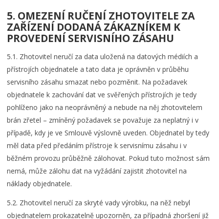
5. OMEZENÍ RUČENÍ ZHOTOVITELE ZA
ZAŘÍZENÍ DODANÁ ZÁKAZNÍKEM K
PROVEDENÍ SERVISNÍHO ZÁSAHU
5.1. Zhotovitel neručí za data uložená na datových médiích a
přístrojích objednatele a tato data je oprávněn v průběhu
servisního zásahu smazat nebo pozměnit. Na požadavek
objednatele k zachování dat ve svěřených přístrojích je tedy
pohlíženo jako na neoprávněný a nebude na něj zhotovitelem
brán zřetel – zmíněný požadavek se považuje za neplatný i v
případě, kdy je ve Smlouvě výslovně uveden. Objednatel by tedy
měl data před předáním přístroje k servisnímu zásahu i v
běžném provozu průběžně zálohovat. Pokud tuto možnost sám
nemá, může zálohu dat na vyžádání zajistit zhotovitel na
náklady objednatele.
5.2. Zhotovitel neručí za skryté vady výrobku, na něž nebyl
objednatelem prokazatelně upozorněn, za případná zhoršení již