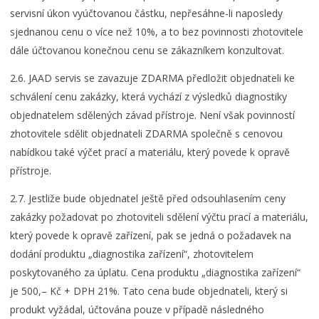
servisní úkon vyúčtovanou částku, nepřesáhne-li naposledy
sjednanou cenu o více než 10%, a to bez povinnosti zhotovitele
dále účtovanou konečnou cenu se zákazníkem konzultovat.
2.6. JAAD servis se zavazuje ZDARMA předložit objednateli ke
schválení cenu zakázky, která vychází z výsledků diagnostiky
objednatelem sdělených závad přístroje. Není však povinností
zhotovitele sdělit objednateli ZDARMA společně s cenovou
nabídkou také výčet prací a materiálu, který povede k opravě
přístroje.
2.7. Jestliže bude objednatel ještě před odsouhlasením ceny
zakázky požadovat po zhotoviteli sdělení výčtu prací a materiálu,
který povede k opravě zařízení, pak se jedná o požadavek na
dodání produktu „diagnostika zařízení“, zhotovitelem
poskytovaného za úplatu. Cena produktu „diagnostika zařízení“
je 500,– Kč + DPH 21%. Tato cena bude objednateli, který si
produkt vyžádal, účtována pouze v případě následného