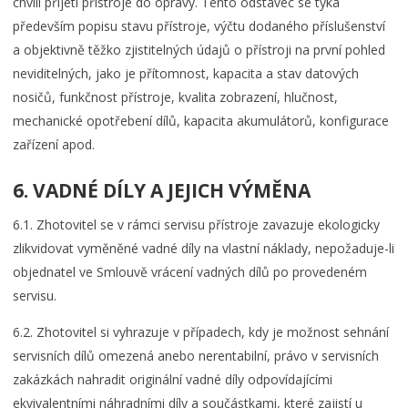
chvíli přijetí přístroje do opravy. Tento odstavec se týká
především popisu stavu přístroje, výčtu dodaného příslušenství
a objektivně těžko zjistitelných údajů o přístroji na první pohled
neviditelných, jako je přítomnost, kapacita a stav datových
nosičů, funkčnost přístroje, kvalita zobrazení, hlučnost,
mechanické opotřebení dílů, kapacita akumulátorů, konfigurace
zařízení apod.
6. VADNÉ DÍLY A JEJICH VÝMĚNA
6.1. Zhotovitel se v rámci servisu přístroje zavazuje ekologicky
zlikvidovat vyměněné vadné díly na vlastní náklady, nepožaduje-li
objednatel ve Smlouvě vrácení vadných dílů po provedeném
servisu.
6.2. Zhotovitel si vyhrazuje v případech, kdy je možnost sehnání
servisních dílů omezená anebo nerentabilní, právo v servisních
zakázkách nahradit originální vadné díly odpovídajícími
ekvivalentními náhradními díly a součástkami, které zajistí u