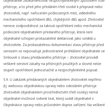
objednatele zdokumentovat nezpochybnitelným způsobem stav
přístroje, a to před jeho předáním třetí osobě k přepravě nebo
zhotoviteli, např. nafocením poškozených míst, viditelného
mechanického opotřebení dílů, chybějících dílů apod. Zhotovitel
nenese zodpovědnost za taková opotřebení nebo mechanická
poškození objednatelem předaného přístroje, která není
objednatel schopen prokazatelně deklarovat jako vzniklá u
zhotovitele. Za prokazatelnou dokumentaci stavu přístroje před
servisem se nepovažuje jednostranné prohlášení objednatele ve
Smlouvě o stavu předávaného přístroje – zhotovitel provádí
veškeré servisní zásahy na přístrojích použitých a slovně nelze
stupeň opotřebení jednoznačně a nezpochybnitelně popsat.
5.9. U zakázek předávaných objednatelem zhotoviteli nepřímo
(tj. webovou objednávkou opravy nebo odesláním přístroje
zhotoviteli objednatelem prostřednictvím třetí osoby) nemá
objednatel možnost ovlivnit text, který uvádí objednatel v
Objednávce opravy nebo průvodním dopise zařízení. Na veškeré