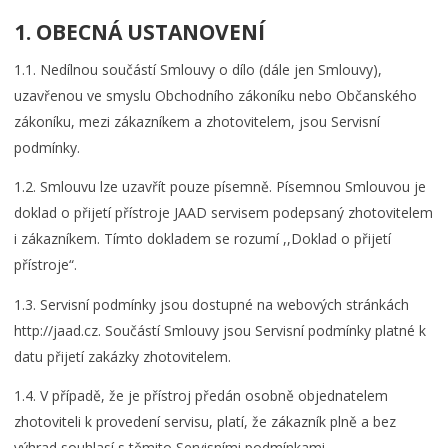
1. OBECNÁ USTANOVENÍ
1.1. Nedílnou součástí Smlouvy o dílo (dále jen Smlouvy),
uzavřenou ve smyslu Obchodního zákoníku nebo Občanského
zákoníku, mezi zákazníkem a zhotovitelem, jsou Servisní
podmínky.
1.2. Smlouvu lze uzavřít pouze písemně. Písemnou Smlouvou je
doklad o přijetí přístroje JAAD servisem podepsaný zhotovitelem
i zákazníkem. Tímto dokladem se rozumí ,,Doklad o přijetí
přístroje“.
1.3. Servisní podmínky jsou dostupné na webových stránkách
http://jaad.cz. Součástí Smlouvy jsou Servisní podmínky platné k
datu přijetí zakázky zhotovitelem.
1.4. V případě, že je přístroj předán osobně objednatelem
zhotoviteli k provedení servisu, platí, že zákazník plně a bez
výhrad souhlasí s těmito Servisními podmínkami.