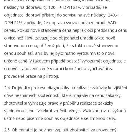
náklady na dopravu, tj. 120,- + DPH 21% v případě, že
objednatel dopravil přístroj do servisu na své náklady, 240,- +
DPH 21% v případě, že dopravu svozu i odvozu hradí JAAD
servis. Pokud nově stanovená cena nepřekročí předběžnou cenu
o více než 10%, zavazuje se objednatel uhradit takto nově
stanovenou cenu, přičemž platí, že s takto nově stanovenou
cenou souhlasí, aniž by jej bylo nutno vyrozumívat o nově
určené ceně. V takovém případě postačí vyrozumět objednatele
o nově stanovené ceně v rámci konečného vyúčtování za
provedené práce na přístroji.
2.4. Dojde-li v procesu diagnostiky a realizace zakázky ke zjištění
dříve neznámých skutečností, které mají vliv na cenu zakázky,
zhotovitel si vyhrazuje právo v průběhu realizace zakázky
sjednanou cenu i vícekrát změnit. Vždy si však zhotovitel vyžádá
ústně nebo písemně souhlas objednatele se změnou ceny.
2.5. Objednatel je povinen zaplatit zhotoviteli za provedený