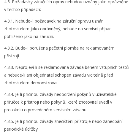
4.3. Požadavky záručních oprav nebudou uznány jako oprávněné
v těchto případech:
4.3.1. Nebude-li požadavek na záruční opravu uznán
zhotovitelem jako oprávněný, nebude na servisní případ
pohlíženo jako na záruční.
4.3.2. Bude-li porušena pečetní plomba na reklamovaném
přístroji.
4.3.3. Neprojeví-li se reklamovaná závada během vstupních testů
a nebude-li ani objednatel schopen závadu viditelně před
zhotovitelem demonstrovat.
4.3.4. Je-li příčinou závady nedodržení pokynů v uživatelské
příručce k přístroji nebo pokynů, které zhotovitel uvedl v
protokolu o provedeném servisním zásahu.
4.3.5. Je-li příčinou závady znečištění přístroje nebo zanedbání
periodické údržby.