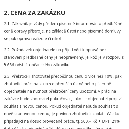
2. CENA ZA ZAKÁZKU
2.1. Zákazník je vždy předem písemně informován o předběžné
ceně opravy přístroje, na základě ústní nebo písemné domluvy
se pak oprava realizuje či nikoli.
2.2. Požadavek objednatele na přijetí věci k opravě bez
stanovení předběžné ceny je neoprávněný, jelikož je v rozporu s
§ 636 odst. 1 občanského zákoníku.
2.3. Překročí-li zhotovitel předběžnou cenu o více než 10%, pak
zhotovitel práci na zakázce přeruší a ústně nebo písemně
objednatele na nutnost překročení ceny upozorní. V práci na
zakázce bude zhotovitel pokračovat, jakmile objednatel projeví
souhlas s novou cenou. Pokud objednatel nebude souhlasit s
nově stanovenou cenou, je povinen zhotoviteli zaplatit částku
připadající na dosud provedené práce, tj. 500,– Kč + DPH 21%
(tato částka odpovídá nákladům na diagnostiku závady) +