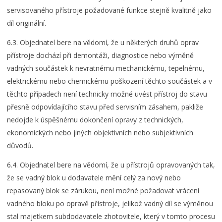
servisovaného přístroje požadované funkce stejně kvalitně jako
díl originální.
6.3. Objednatel bere na vědomí, že u některých druhů oprav
přístroje dochází při demontáži, diagnostice nebo výměně
vadných součástek k nevratnému mechanickému, tepelnému,
elektrickému nebo chemickému poškození těchto součástek a v
těchto případech není technicky možné uvést přístroj do stavu
přesně odpovídajícího stavu před servisním zásahem, pakliže
nedojde k úspěšnému dokončení opravy z technických,
ekonomických nebo jiných objektivních nebo subjektivních
důvodů.
6.4. Objednatel bere na vědomí, že u přístrojů opravovaných tak,
že se vadný blok u dodavatele mění celý za nový nebo
repasovaný blok se zárukou, není možné požadovat vrácení
vadného bloku po opravě přístroje, jelikož vadný díl se výměnou
stal majetkem subdodavatele zhotovitele, který v tomto procesu