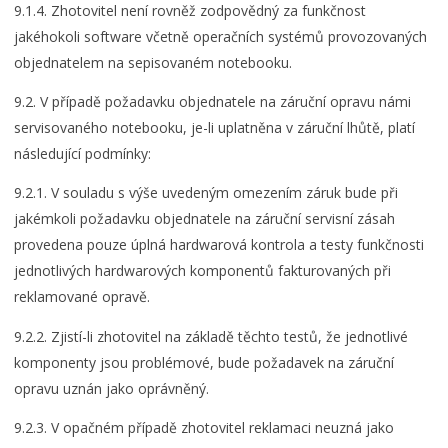
9.1.4. Zhotovitel není rovněž zodpovědný za funkčnost
jakéhokoli software včetně operačních systémů provozovaných
objednatelem na sepisovaném notebooku.
9.2. V případě požadavku objednatele na záruční opravu námi
servisovaného notebooku, je-li uplatněna v záruční lhůtě, platí
následující podmínky:
9.2.1. V souladu s výše uvedeným omezením záruk bude při
jakémkoli požadavku objednatele na záruční servisní zásah
provedena pouze úplná hardwarová kontrola a testy funkčnosti
jednotlivých hardwarových komponentů fakturovaných při
reklamované opravě.
9.2.2. Zjistí-li zhotovitel na základě těchto testů, že jednotlivé
komponenty jsou problémové, bude požadavek na záruční
opravu uznán jako oprávněný.
9.2.3. V opačném případě zhotovitel reklamaci neuzná jako