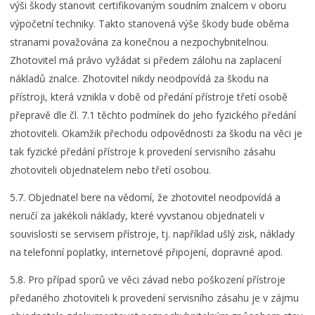
výši škody stanovit certifikovaným soudním znalcem v oboru
výpočetní techniky. Takto stanovená výše škody bude oběma
stranami považována za konečnou a nezpochybnitelnou.
Zhotovitel má právo vyžádat si předem zálohu na zaplacení
nákladů znalce. Zhotovitel nikdy neodpovídá za škodu na
přístroji, která vznikla v době od předání přístroje třetí osobě
přepravě dle čl. 7.1 těchto podmínek do jeho fyzického předání
zhotoviteli. Okamžik přechodu odpovědnosti za škodu na věci je
tak fyzické předání přístroje k provedení servisního zásahu
zhotoviteli objednatelem nebo třetí osobou.
5.7. Objednatel bere na vědomí, že zhotovitel neodpovídá a
neručí za jakékoli náklady, které vyvstanou objednateli v
souvislosti se servisem přístroje, tj. například ušlý zisk, náklady
na telefonní poplatky, internetové připojení, dopravné apod.
5.8. Pro případ sporů ve věci závad nebo poškození přístroje
předaného zhotoviteli k provedení servisního zásahu je v zájmu