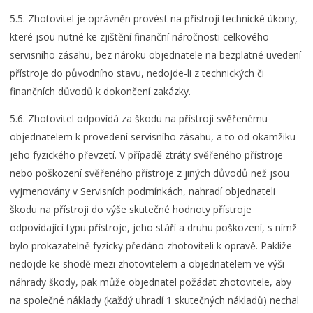
5.5. Zhotovitel je oprávněn provést na přístroji technické úkony,
které jsou nutné ke zjištění finanční náročnosti celkového
servisního zásahu, bez nároku objednatele na bezplatné uvedení
přístroje do původního stavu, nedojde-li z technických či
finančních důvodů k dokončení zakázky.
5.6. Zhotovitel odpovídá za škodu na přístroji svěřenému
objednatelem k provedení servisního zásahu, a to od okamžiku
jeho fyzického převzetí. V případě ztráty svěřeného přístroje
nebo poškození svěřeného přístroje z jiných důvodů než jsou
vyjmenovány v Servisních podmínkách, nahradí objednateli
škodu na přístroji do výše skutečné hodnoty přístroje
odpovídající typu přístroje, jeho stáří a druhu poškození, s nímž
bylo prokazatelně fyzicky předáno zhotoviteli k opravě. Pakliže
nedojde ke shodě mezi zhotovitelem a objednatelem ve výši
náhrady škody, pak může objednatel požádat zhotovitele, aby
na společné náklady (každý uhradí 1 skutečných nákladů) nechal