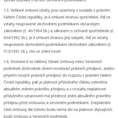
1.5. Veškeré smluvní vztahy jsou uzavřeny v souladu s právním
řádem České republiky. Je-li smluvní stranou spotřebitel, řídí se
vztahy neupravené obchodními podmínkami občanským
zákoníkem (č. 40/1964 Sb.) a zákonem o ochraně spotřebitele (č.
634/1992 Sb.). Je-li smluvní stranou jiný subjekt, řídí se vztahy
neupravené obchodními podmínkami obchodním zákoníkem (č.
513/1991 Sb.), vše ve znění novel.
1.6. Dostane-li se některý článek Smlouvy nebo Servisních
podmínek zhotovitele vlivem novelizací právních předpisů, anebo
přijetím nových právních předpisů do rozporu s právním řádem
České republiky, pak je platnost příslušného článku ovlivněna
aktuálním zněním právního předpisu a v rozsahu neplatnosti
příslušného ustanovení má přednost znění aktuálního právního
předpisu před smlouvou a servisními podmínkami. Zneplatnění
části smlouvy dle tohoto bodu nemá vliv na platnost zbývajících
bodů Smlouvy a Servisních podmínek.