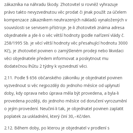
zákazníka na náhradu škody. Zhotovitel si rovněž vyhrazuje
právo takto nevyzvednutou věc prodat či jinak použít za účelem
kompenzace zákazníkem neuhrazených nákladů vynaložených v
souvislosti se servisem přístroje. Je-li zhotoviteli známa adresa
objednatele a jde-li o věc větší hodnoty (podle nařízení vlády č.
258/1995 Sb. je věcí větší hodnoty věc přesahující hodnotu 3000
Kč), je zhotovitel povinen o zamýšleném prodeji nebo likvidaci
věci objednatele předem informovat a poskytnout mu
dodatečnou lhůtu 2 týdny k vyzvednutí věci.
2.11. Podle § 656 občanského zákoníku je objednatel povinen
vyzvednout si věc nejpozději do jednoho měsíce od uplynutí
doby, kdy oprava nebo úprava měla být provedena, a byla-li
provedena později, do jednoho měsíce od doručení vyrozumění
o jejím provedení. Neučiní-li tak, je objednatel povinen zaplatit
poplatek za uskladnění, který činí 30,–Kč/den.
2.12. Během doby, po kterou je objednatel v prodlení s