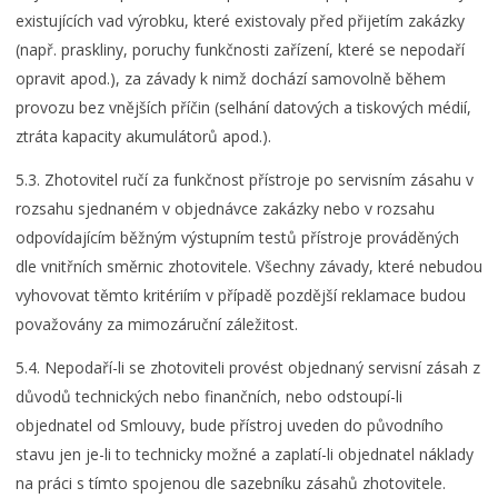
existujících vad výrobku, které existovaly před přijetím zakázky
(např. praskliny, poruchy funkčnosti zařízení, které se nepodaří
opravit apod.), za závady k nimž dochází samovolně během
provozu bez vnějších příčin (selhání datových a tiskových médií,
ztráta kapacity akumulátorů apod.).
5.3. Zhotovitel ručí za funkčnost přístroje po servisním zásahu v
rozsahu sjednaném v objednávce zakázky nebo v rozsahu
odpovídajícím běžným výstupním testů přístroje prováděných
dle vnitřních směrnic zhotovitele. Všechny závady, které nebudou
vyhovovat těmto kritériím v případě pozdější reklamace budou
považovány za mimozáruční záležitost.
5.4. Nepodaří-li se zhotoviteli provést objednaný servisní zásah z
důvodů technických nebo finančních, nebo odstoupí-li
objednatel od Smlouvy, bude přístroj uveden do původního
stavu jen je-li to technicky možné a zaplatí-li objednatel náklady
na práci s tímto spojenou dle sazebníku zásahů zhotovitele.