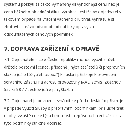
systému poskytl za takto vyměněný díl výhodnější cenu než je
cena běžného objednání dílu u výrobce. Jestliže by objednatel v
takovém případě na vrácení vadného dílu trval, vyhrazuje si
zhotovitel právo odstoupit od nabídky opravy za
odsouhlasených cenových podmínek.
7. DOPRAVA ZAŘÍZENÍ K OPRAVĚ
7.1. Objednatelé z celé České republiky mohou využít služeb
držitele poštovní licence, případně jiných zasílatelů či přepravních
služeb (dále též „třetí osoba“) k zaslání přístroje k provedení
servisního zásahu na adresu provozovny JAAD servis, Zděchov
55, 756 07 Zděchov (dále jen „Služba“).
7.2. Objednatel je povinen seznámit se před odesláním přístroje
v případě využití Služby s přepravními podmínkami příslušné třetí
osoby, zvláště co se týká hmotnosti a způsobu balení zásilek, a
tyto podmínky striktně dodržet.