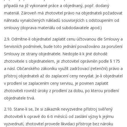
připadá na již vykonané práce a objednaný, popř. dodaný
materiál. Zároveň má zhotovitel právo na objednateli požadovat
náhradu vynaložených nákladů souvisejících s odstoupením od
smlouvy (doprava materiálu od subdodavatele apod.)
2.9. Odmítne-li objednatel zaplatit cenu účtovanou dle Smlouvy a
Servisních podmínek, bude toto jednání považováno za porušení
Smlouvy ze strany objednatele. Nedojde-li k jiné dohodě
zhotovitele s objednatelem, je zhotovitel oprávněn podle § 175
a násl. Občanského zákoníku využít zadržovací (retenční) právo a
přístroj objednateli až do zaplacení ceny nevydat. Je-li objednatel
v prodlení se zaplacením ceny servisu, je povinen zaplatit
zhotoviteli rovněž úroky z prodlení za dobu, po kterou prodlení
objednatele trvá.
2.10. Stane-li se, že si zákazník nevyzvedne přístroj svěřený
zhotoviteli k opravě do 6-ti měsíců od zaslání výzvy k jejímu
vyzvednutí, zhotovitel provede likvidaci přístroje bez nároku