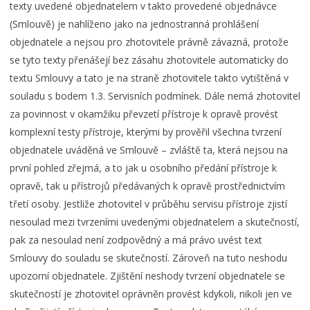
texty uvedené objednatelem v takto provedené objednávce
(Smlouvě) je nahlíženo jako na jednostranná prohlášení
objednatele a nejsou pro zhotovitele právně závazná, protože
se tyto texty přenášejí bez zásahu zhotovitele automaticky do
textu Smlouvy a tato je na straně zhotovitele takto vytištěná v
souladu s bodem 1.3. Servisních podmínek. Dále nemá zhotovitel
za povinnost v okamžiku převzetí přístroje k opravě provést
komplexní testy přístroje, kterými by prověřil všechna tvrzení
objednatele uváděná ve Smlouvě – zvláště ta, která nejsou na
první pohled zřejmá, a to jak u osobního předání přístroje k
opravě, tak u přístrojů předávaných k opravě prostřednictvím
třetí osoby. Jestliže zhotovitel v průběhu servisu přístroje zjistí
nesoulad mezi tvrzeními uvedenými objednatelem a skutečností,
pak za nesoulad není zodpovědný a má právo uvést text
Smlouvy do souladu se skutečností. Zároveň na tuto neshodu
upozorní objednatele. Zjištění neshody tvrzení objednatele se
skutečností je zhotovitel oprávněn provést kdykoli, nikoli jen ve