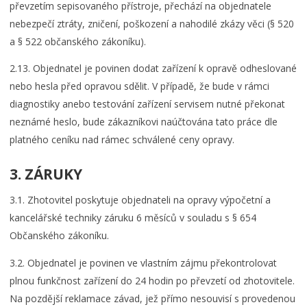
převzetím sepisovaného přístroje, přechází na objednatele
nebezpečí ztráty, zničení, poškození a nahodilé zkázy věci (§ 520
a § 522 občanského zákoníku).
2.13. Objednatel je povinen dodat zařízení k opravě odheslované
nebo hesla před opravou sdělit. V případě, že bude v rámci
diagnostiky anebo testování zařízení servisem nutné překonat
neznámé heslo, bude zákazníkovi naúčtována tato práce dle
platného ceníku nad rámec schválené ceny opravy.
3. ZÁRUKY
3.1. Zhotovitel poskytuje objednateli na opravy výpočetní a
kancelářské techniky záruku 6 měsíců v souladu s § 654
Občanského zákoníku.
3.2. Objednatel je povinen ve vlastním zájmu překontrolovat
plnou funkčnost zařízení do 24 hodin po převzetí od zhotovitele.
Na pozdější reklamace závad, jež přímo nesouvisí s provedenou