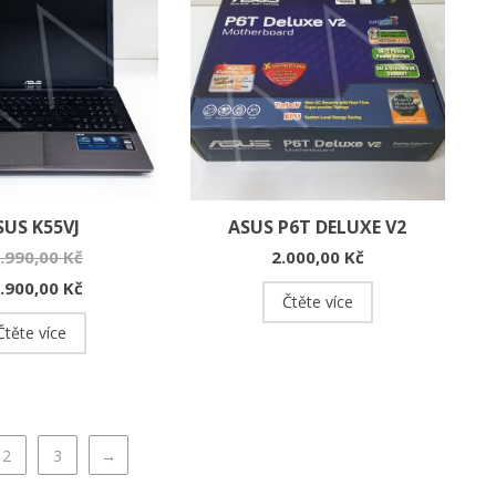
SUS K55VJ
ASUS P6T DELUXE V2
.990,00
Kč
2.000,00
Kč
.900,00
Kč
Čtěte více
Čtěte více
2
3
→