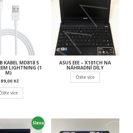
B KABEL MD818 S
ASUS EEE – X101CH NA
EM LIGHTNING (1
NÁHRADNÍ DÍLY
M)
Čtěte více
189,00
Kč
Čtěte více
Sleva