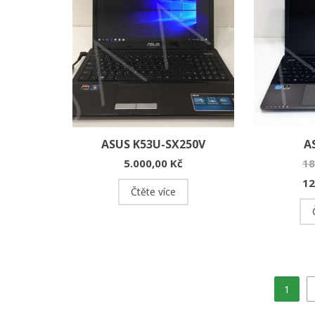
ASUS K53U-SX250V
A
5.000,00
Kč
18
12
Čtěte více
1