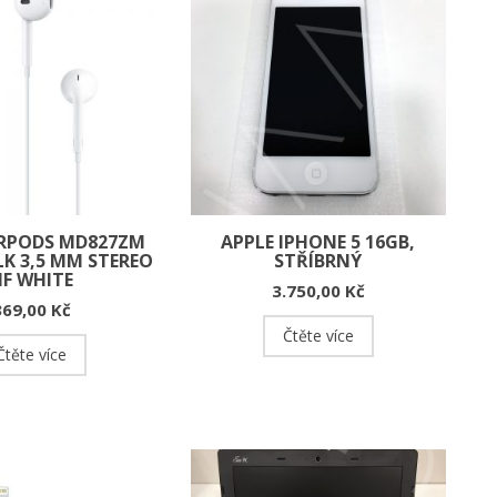
ARPODS MD827ZM
APPLE IPHONE 5 16GB,
LK 3,5 MM STEREO
STŘÍBRNÝ
HF WHITE
3.750,00
Kč
369,00
Kč
Čtěte více
Čtěte více