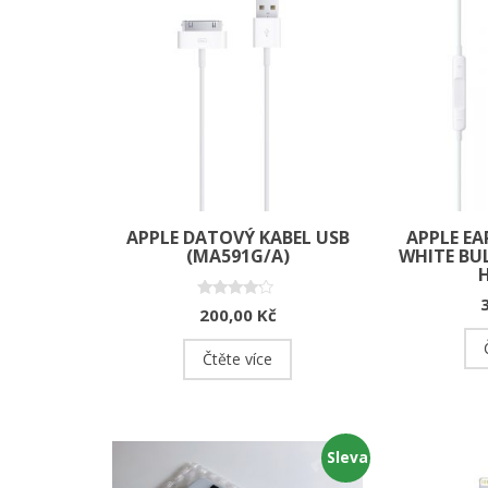
APPLE DATOVÝ KABEL USB
APPLE E
(MA591G/A)
WHITE BU
Hodnocení
200,00
Kč
4.00
z 5
Čtěte více
Sleva