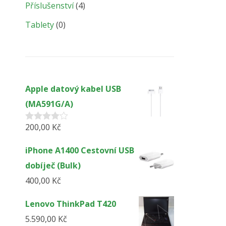
Příslušenství
(4)
Tablety
(0)
Apple datový kabel USB
(MA591G/A)
200,00
Kč
Hodnocení
4.00
z 5
iPhone A1400 Cestovní USB
dobíječ (Bulk)
400,00
Kč
Lenovo ThinkPad T420
5.590,00
Kč