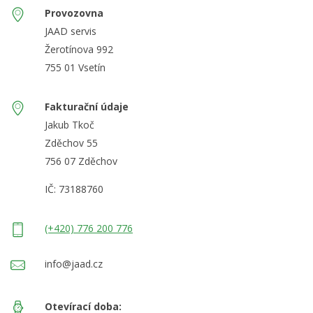
Provozovna
JAAD servis
Žerotínova 992
755 01 Vsetín
Fakturační údaje
Jakub Tkoč
Zděchov 55
756 07 Zděchov
IČ: 73188760
(+420) 776 200 776
info@jaad.cz
Otevírací doba: