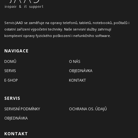
Servis JAAD se zaměřuje na opravy telefonů, tabletů, notebooků, počítačů i
ostatní zařízení výpočetní techniky. Naše servisní služby zahrnují
komplexní opravy fyzického poškození i nefunkčního software.
NAVIGACE
DOMŮ
O NÁS
SERVIS
OBJEDNÁVKA
E-SHOP
KONTAKT
SERVIS
SERVISNÍ PODMÍNKY
OCHRANA OS. ÚDAJŮ
OBJEDNÁVKA
KONTAKT