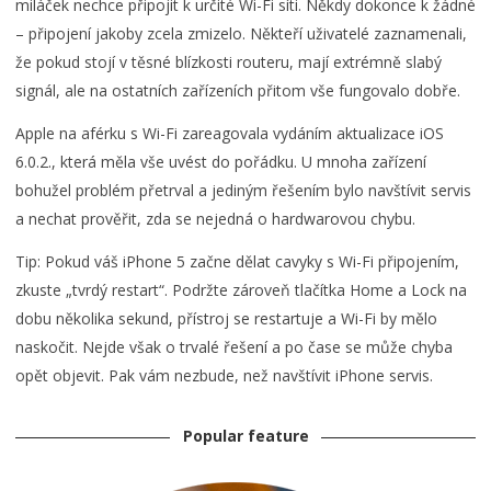
miláček nechce připojit k určité Wi-Fi síti. Někdy dokonce k žádné
– připojení jakoby zcela zmizelo. Někteří uživatelé zaznamenali,
že pokud stojí v těsné blízkosti routeru, mají extrémně slabý
signál, ale na ostatních zařízeních přitom vše fungovalo dobře.
Apple na aférku s Wi-Fi zareagovala vydáním aktualizace iOS
6.0.2., která měla vše uvést do pořádku. U mnoha zařízení
bohužel problém přetrval a jediným řešením bylo navštívit servis
a nechat prověřit, zda se nejedná o hardwarovou chybu.
Tip: Pokud váš iPhone 5 začne dělat cavyky s Wi-Fi připojením,
zkuste „tvrdý restart“. Podržte zároveň tlačítka Home a Lock na
dobu několika sekund, přístroj se restartuje a Wi-Fi by mělo
naskočit. Nejde však o trvalé řešení a po čase se může chyba
opět objevit. Pak vám nezbude, než navštívit iPhone servis.
Popular feature