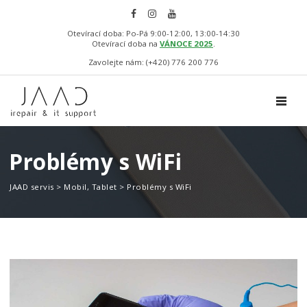
Otevírací doba: Po-Pá 9:00-12:00, 13:00-14:30
Otevírací doba na
VÁNOCE 2025
.
Zavolejte nám: (+420) 776 200 776
TOGGL
Problémy s WiFi
JAAD servis
>
Mobil
,
Tablet
>
Problémy s WiFi