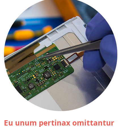
Eu unum pertinax omittantur