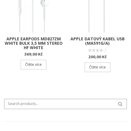
APPLE EARPODS MD827ZM
APPLE DATOVÝ KABEL USB
WHITE BULK 3,5 MM STEREO
(MA591G/A)
HF WHITE
369,00
Kč
Hodnocení
200,00
Kč
4.00
z 5
Čtěte více
Čtěte více
Search for:
SEA