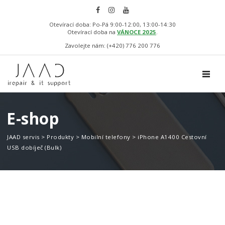
Otevírací doba: Po-Pá 9:00-12:00, 13:00-14:30
Otevírací doba na
VÁNOCE 2025
.
Zavolejte nám: (+420) 776 200 776
TOGGL
E-shop
JAAD servis
>
Produkty
>
Mobilní telefony
>
iPhone A1400 Cestovní
USB dobíječ (Bulk)